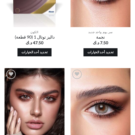
الخيارات
الخيارات
على
على
صفحة
صفحة
المنتج
المنتج
سر يوم واحد جديد
الكون
نجمة
داليز توتال 1 (90 قطعة)
7.50
د.ك
47.50
د.ك
تحديد أحد الخيارات
تحديد أحد الخيارات
هناك
هناك
العديد
العديد
من
من
الأشكال
الأشكال
أضف
أضف
المختلفة
المختلفة
إلى
إلى
لهذا
لهذا
قائمة
قائمة
الرغبات
الرغبات
المنتج.
المنتج.
يمكن
يمكن
اختيار
اختيار
الخيارات
الخيارات
على
على
صفحة
صفحة
المنتج
المنتج