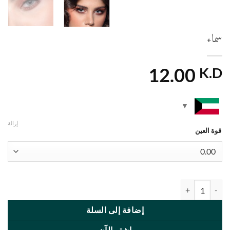
سماء
12.00
K.D
إزالة
قوة العين
كمية Sky
إضافة إلى السلة