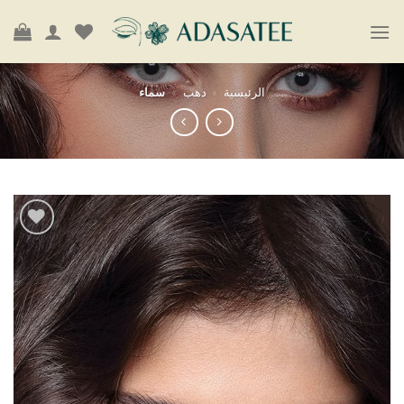
خطي
لمحتوى
الرئيسية
»
دهب
»
سماء
أضف
إلى
قائمة
الرغبات