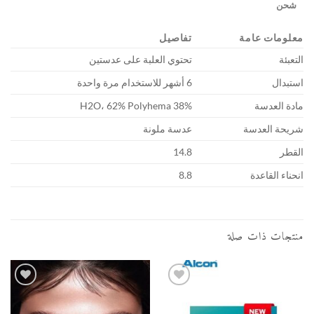
شحن
معلومات عامة
تفاصيل
التعبئة
تحتوي العلبة على عدستين
استبدال
6 أشهر للاستخدام مرة واحدة
مادة العدسة
38% H2O، 62% Polyhema
شريحة العدسة
عدسة ملونة
القطر
14.8
انحناء القاعدة
8.8
منتجات ذات صلة
أضف
أضف
إلى
إلى