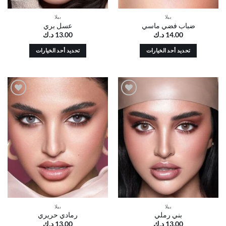
بيلا
بيلا
ضباب فضي ماسي
عسل بري
14.00
د.ك
13.00
د.ك
تحديد أحد الخيارات
تحديد أحد الخيارات
هناك
هناك
العديد
العديد
من
من
الأشكال
الأشكال
أضف
أضف
المختلفة
المختلفة
إلى
إلى
لهذا
لهذا
قائمة
قائمة
الرغبات
الرغبات
المنتج.
المنتج.
يمكن
يمكن
اختيار
اختيار
الخيارات
الخيارات
على
على
صفحة
صفحة
المنتج
المنتج
بيلا
بيلا
بني رملي
رمادي حريري
13.00
د.ك
13.00
د.ك