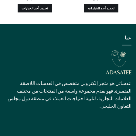
تحديد أحد الخيارات
تحديد أحد الخيارات
هناك
هناك
العديد
العديد
من
من
الأشكال
الأشكال
عنا
المختلفة
المختلفة
لهذا
لهذا
المنتج.
المنتج.
يمكن
يمكن
اختيار
اختيار
الخيارات
الخيارات
على
على
عدساتي هو متجر إلكتروني متخصص في العدسات اللاصقة
صفحة
صفحة
المتميزة. فهو يقدم مجموعة واسعة من المنتجات من مختلف
المنتج
المنتج
العلامات التجارية، لتلبية احتياجات العملاء في منطقة دول مجلس
التعاون الخليجي.