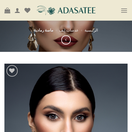
خطي
لمحتوى
الرئيسية
»
عدسات إيف
»
ماسة رمادية
أضف
إلى
قائمة
الرغبات