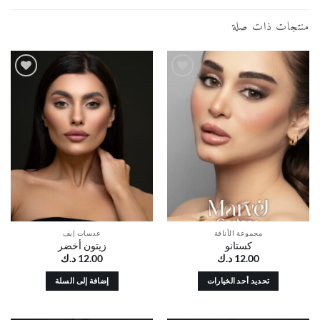
منتجات ذات صلة
أضف
أضف
إلى
إلى
قائمة
قائمة
الرغبات
الرغبات
مجموعة الأناقة
عدسات إيف
كستانو
زيتون أخضر
12.00
د.ك
12.00
د.ك
تحديد أحد الخيارات
إضافة إلى السلة
هناك
العديد