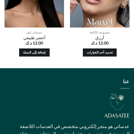
مجموعة الأناقة
عدسات إيف
أزرق
أخضر طبيعي
12.00
د.ك
12.00
د.ك
تحديد أحد الخيارات
إضافة إلى السلة
هناك
العديد
من
الأشكال
عنا
المختلفة
لهذا
المنتج.
يمكن
اختيار
الخيارات
على
عدساتي هو متجر إلكتروني متخصص في العدسات اللاصقة
صفحة
المتميزة. فهو يقدم مجموعة واسعة من المنتجات من مختلف