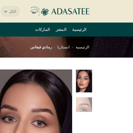
خطي
ا
لمحتوى
ع
الرئيسية
المتجر
الماركات
الرئيسية
»
انستازيا
»
رمادي فيغاس
أض
إ
قا
الر