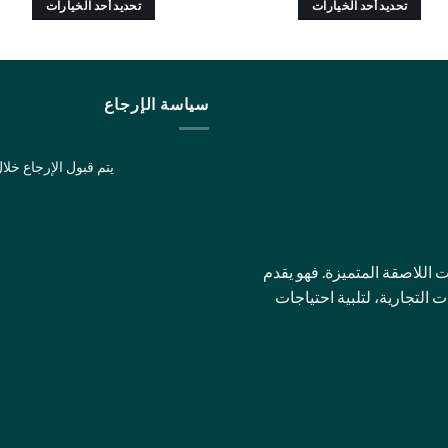
تحديد أحد الخيارات
تحديد أحد الخيارات
هناك
هناك
العديد
العديد
من
من
الأشكال
الأشكال
سياسة الإرجاع
المختلفة
المختلفة
لهذا
لهذا
يتم قبول الإرجاع خلال 14 يومًا إذا كانت في الحالة الأص
المنتج.
المنتج.
يمكن
يمكن
اختيار
اختيار
الخيارات
الخيارات
على
على
للاصقة المتميزة. فهو يقدم
صفحة
صفحة
لتجارية، لتلبية احتياجات
المنتج
المنتج