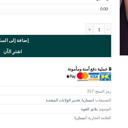
كمية Vegas Gray
إضافة إلى السل
اشترِ الآن
🔒 عملية دفع آمنة ومأمونة
رمز المنتج:
357
التصنيفات:
انستازيا
,
تخدير الولايات المتحدة
الوسوم:
بلانو
,
القوة
العلامة التجارية:
انستازيا