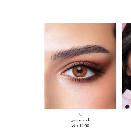
ضف
أضف
إلى
إلى
ائمة
قائمة
رغبات
الرغبات
بيلا
بلوط ماسي
14.00
د.ك