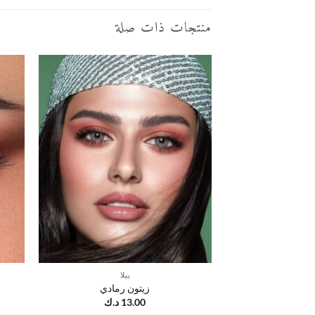
منتجات ذات صلة
أضف
إلى
قائمة
الرغبات
بيلا
زيتون رمادي
13.00
د.ك