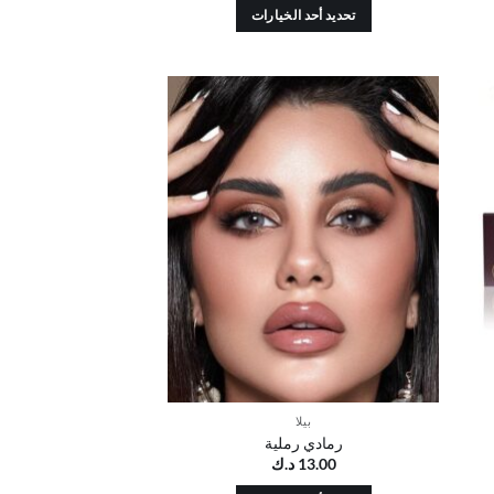
تحديد أحد الخيارات
هناك
العديد
من
الأشكال
ضف
أضف
المختلفة
إلى
إلى
ائمة
قائمة
لهذا
رغبات
الرغبات
المنتج.
يمكن
اختيار
الخيارات
على
صفحة
المنتج
بيلا
رمادي رملية
13.00
د.ك