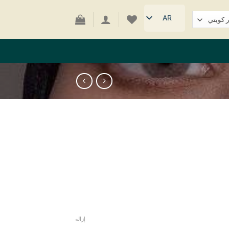
AR
إزالة