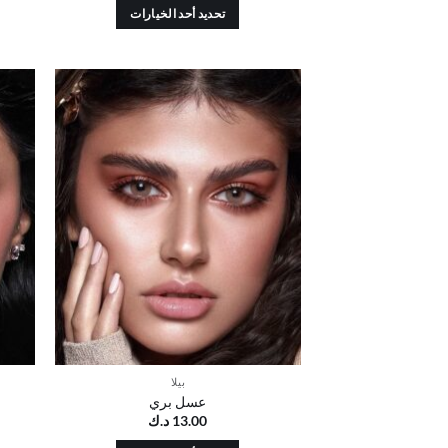
تحديد أحد الخيارات
هناك
العديد
من
الأشكال
أضف
المختلفة
إلى
قائمة
لهذا
الرغبات
المنتج.
يمكن
اختيار
الخيارات
على
صفحة
المنتج
بيلا
عسل بري
13.00
د.ك