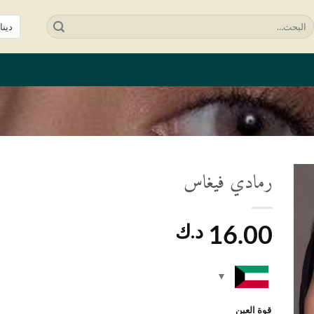
لبحث
ن:
رمادي فيغاس
ف
لى
16.00
د.ك
ئمة
غبات
قوة العين