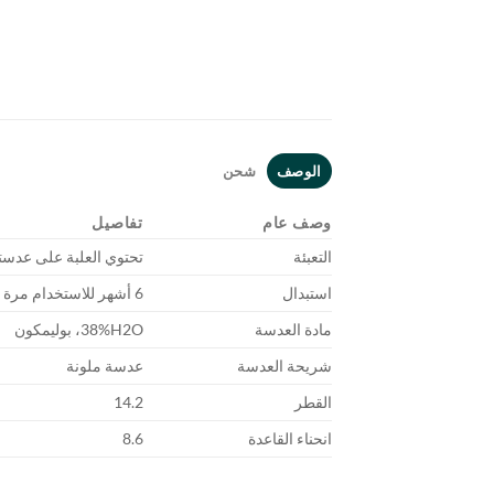
الوصف
شحن
وصف عام
تفاصيل
التعبئة
تحتوي العلبة على عدست
استبدال
6 أشهر للاستخدام مرة واحدة
مادة العدسة
38%H2O، بوليمكون
شريحة العدسة
عدسة ملونة
القطر
14.2
انحناء القاعدة
8.6