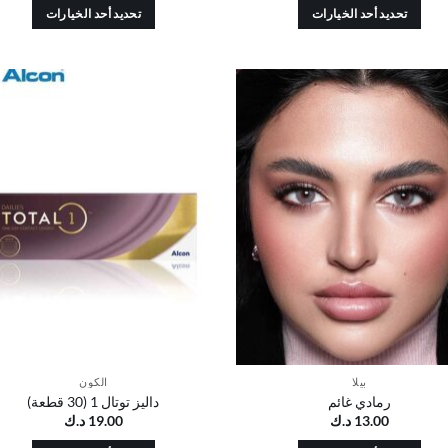
تحديد أحد الخيارات
تحديد أحد الخيارات
هناك
هناك
العديد
العديد
من
من
الأشكال
الأشكال
أضف
أ
المختلفة
المختلفة
إلى
قائمة
ق
لهذا
لهذا
الرغبات
ال
المنتج.
المنتج.
يمكن
يمكن
اختيار
اختيار
الخيارات
الخيارات
على
على
صفحة
صفحة
المنتج
المنتج
بيلا
الكون
رمادي غائم
داليز توتال 1 (30 قطعة)
13.00
د.ك
19.00
د.ك