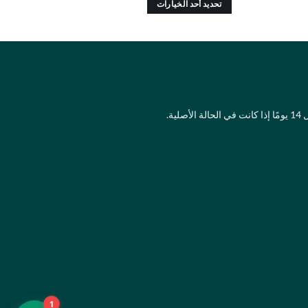
تحديد أحد الخيارات
هناك
العديد
من
الأشكال
المختلفة
لهذا
لية.
المنتج.
يمكن
اختيار
الخيارات
على
صفحة
المنتج
1