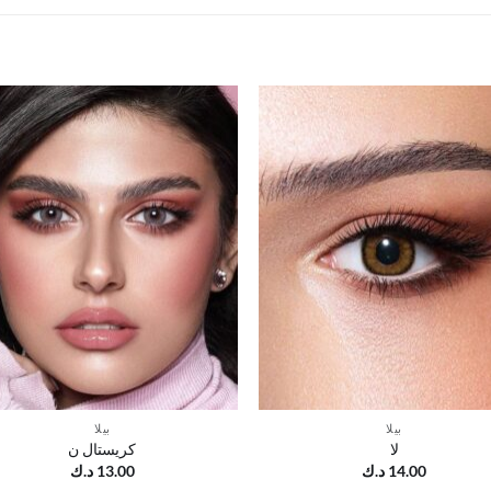
أضف
أ
إلى
قائمة
ق
الرغبات
ال
بيلا
بيلا
لا
كريستال ن
14.00
د.ك
13.00
د.ك