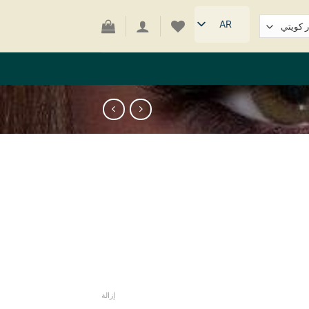
AR
إزالة