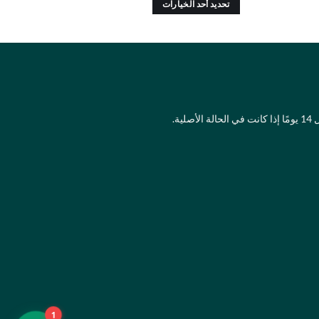
تحديد أحد الخيارات
هناك
العديد
من
الأشكال
المختلفة
لهذا
لية.
المنتج.
يمكن
اختيار
الخيارات
على
صفحة
المنتج
1