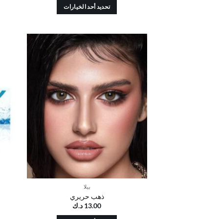
تحديد أحد الخيارات
هناك
العديد
من
الأشكال
أضف
المختلفة
إلى
قائمة
لهذا
الرغبات
المنتج.
يمكن
اختيار
الخيارات
على
صفحة
المنتج
بيلا
ذهب حريري
13.00
د.ك