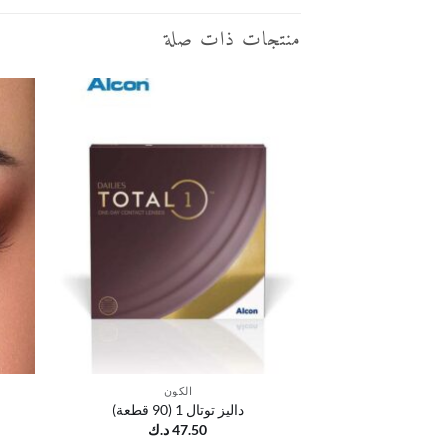
منتجات ذات صلة
أضف
إلى
قائمة
الرغبات
الكون
داليز توتال 1 (90 قطعة)
47.50
د.ك