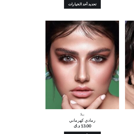
تحديد أحد الخيارات
هناك
العديد
من
الأشكال
ضف
أضف
المختلفة
إلى
إلى
ائمة
قائمة
لهذا
رغبات
الرغبات
المنتج.
يمكن
اختيار
الخيارات
على
صفحة
المنتج
بيلا
رمادي كهرماني
13.00
د.ك