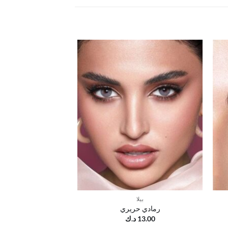
ضف
أضف
إلى
إلى
ائمة
قائمة
رغبات
الرغبات
بيلا
رمادي حريري
13.00
د.ك