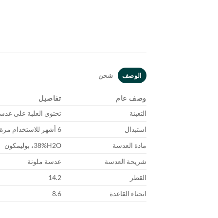
الوصف
شحن
وصف عام
تفاصيل
التعبئة
تحتوي العلبة على عدس
استبدال
6 أشهر للاستخدام مرة واحدة
مادة العدسة
38%H2O، بوليمكون
شريحة العدسة
عدسة ملونة
القطر
14.2
انحناء القاعدة
8.6