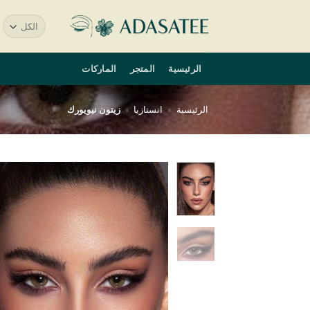
خطي
ا
لمحتوى
ع
الرئيسية
المتجر
الماركات
الرئيسية
»
انستازيا
»
زيتون نيويورك
أض
إ
قا
الر