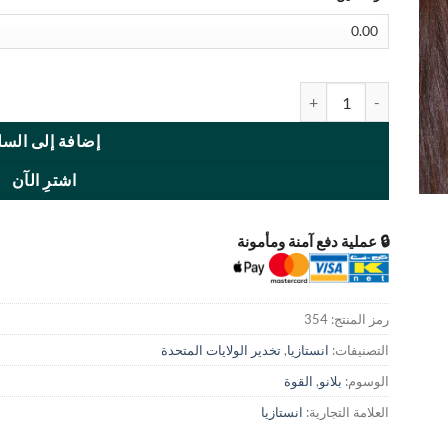
كمية New York Olive
إضافة إلى السل
اشترِ الآن
🔒 عملية دفع آمنة ومأمونة
رمز المنتج:
354
التصنيفات:
انستازيا
,
تخدير الولايات المتحدة
الوسوم:
بلانو
,
القوة
العلامة التجارية:
انستازيا