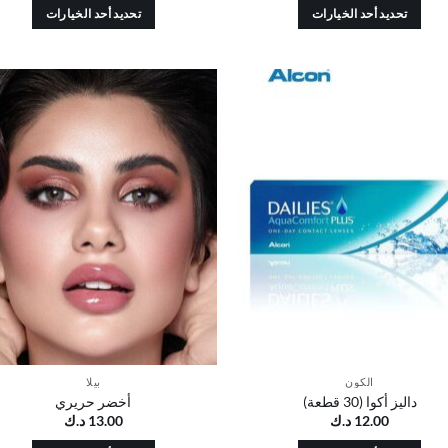
تحديد أحد الخيارات
تحديد أحد الخيارات
هناك
هناك
العديد
العديد
من
من
الأشكال
الأشكال
أضف
أ
المختلفة
المختلفة
إلى
قائمة
ق
لهذا
لهذا
الرغبات
ال
المنتج.
المنتج.
يمكن
يمكن
اختيار
اختيار
الخيارات
الخيارات
على
على
صفحة
صفحة
المنتج
المنتج
الكون
بيلا
داليز أكوا (30 قطعة)
أخضر حريري
12.00
د.ك
13.00
د.ك