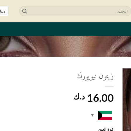
لبحث
ن:
زيتون نيويورك
ف
لى
16.00
د.ك
ئمة
غبات
قوة العين