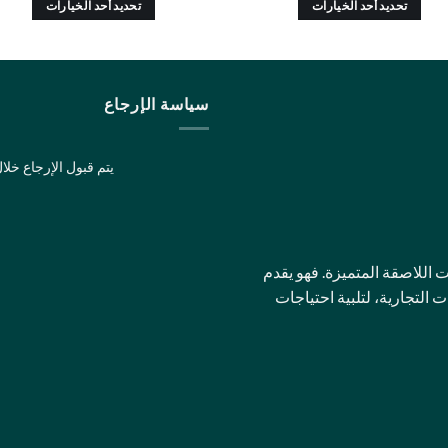
تحديد أحد الخيارات
تحديد أحد الخيارات
هناك
هناك
العديد
العديد
من
من
الأشكال
الأشكال
سياسة الإرجاع
المختلفة
المختلفة
لهذا
لهذا
يتم قبول الإرجاع خلال 14 يومًا إذا كانت في الحالة الأص
المنتج.
المنتج.
يمكن
يمكن
اختيار
اختيار
الخيارات
الخيارات
على
على
للاصقة المتميزة. فهو يقدم
صفحة
صفحة
لتجارية، لتلبية احتياجات
المنتج
المنتج