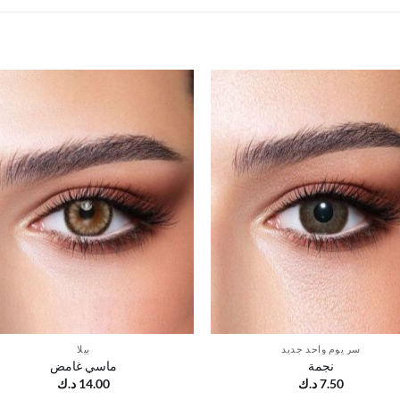
أضف
أ
إلى
قائمة
ق
الرغبات
ال
سر يوم واحد جديد
بيلا
نجمة
ماسي غامض
7.50
د.ك
14.00
د.ك