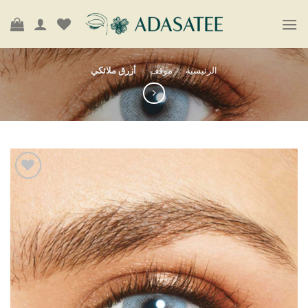
خطي
لمحتوى
الرئيسية
»
موقف
»
أزرق ملائكي
أضف
إلى
قائمة
الرغبات