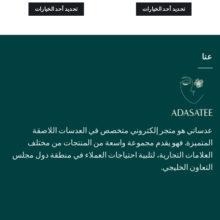
تحديد أحد الخيارات
تحديد أحد الخيارات
هناك
هناك
العديد
العديد
من
من
الأشكال
الأشكال
عنا
المختلفة
المختلفة
لهذا
لهذا
المنتج.
المنتج.
يمكن
يمكن
اختيار
اختيار
الخيارات
الخيارات
على
على
عدساتي هو متجر إلكتروني متخصص في العدسات اللاصقة
صفحة
صفحة
المتميزة. فهو يقدم مجموعة واسعة من المنتجات من مختلف
المنتج
المنتج
العلامات التجارية، لتلبية احتياجات العملاء في منطقة دول مجلس
التعاون الخليجي.