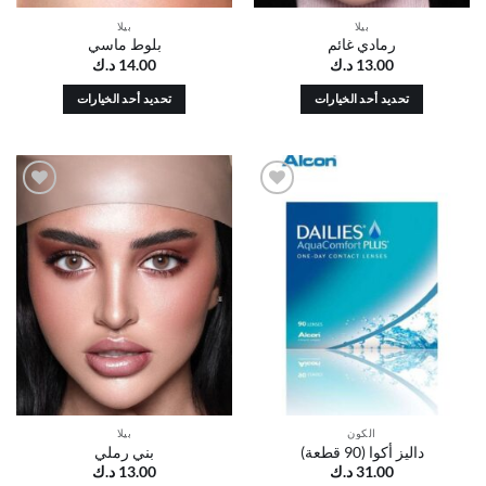
بيلا
بيلا
رمادي غائم
بلوط ماسي
13.00
د.ك
14.00
د.ك
تحديد أحد الخيارات
تحديد أحد الخيارات
هناك
هناك
العديد
العديد
من
من
الأشكال
الأشكال
أضف
أضف
المختلفة
المختلفة
إلى
إلى
لهذا
لهذا
قائمة
قائمة
الرغبات
الرغبات
المنتج.
المنتج.
يمكن
يمكن
اختيار
اختيار
الخيارات
الخيارات
على
على
صفحة
صفحة
المنتج
المنتج
الكون
بيلا
داليز أكوا (90 قطعة)
بني رملي
31.00
د.ك
13.00
د.ك