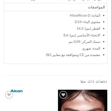
المواصفات
المادة: Hioxifilcon D
محتوى الماء: 0.54
القطر (مم): 14.3
الانحناء الأساسي (مم): 8.6
سمك المركز: 0.09 مم
المدة: شهري
معتمدة من CE ومتوافقة مع معايير ISO
منتجات ذات صلة
أضف
أضف
إلى
إلى
قائمة
قائمة