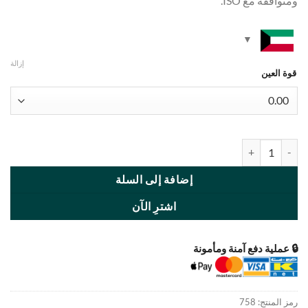
ومتوافقة مع ISO.
إزالة
قوة العين
كمية Angelic Blue
إضافة إلى السلة
اشترِ الآن
🔒 عملية دفع آمنة ومأمونة
رمز المنتج:
758