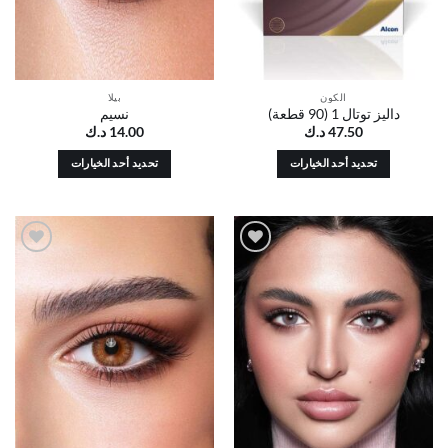
الخيارات
الخيارات
على
على
صفحة
صفحة
المنتج
المنتج
الكون
بيلا
داليز توتال 1 (90 قطعة)
نسيم
47.50
د.ك
14.00
د.ك
تحديد أحد الخيارات
تحديد أحد الخيارات
هناك
هناك
العديد
العديد
من
من
الأشكال
الأشكال
أضف
أضف
المختلفة
المختلفة
إلى
إلى
لهذا
لهذا
قائمة
قائمة
الرغبات
الرغبات
المنتج.
المنتج.
يمكن
يمكن
اختيار
اختيار
الخيارات
الخيارات
على
على
صفحة
صفحة
المنتج
المنتج