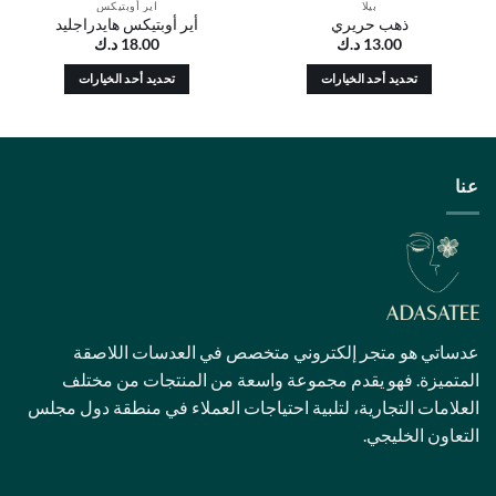
اير أوبتيكس
يري
أير أوبتيكس هايدراجليد
د.ك
18.00
د.ك
الخيارات
تحديد أحد الخيارات
ناك
هناك
لعديد
العديد
ن
من
لأشكال
الأشكال
لمختلفة
المختلفة
ذا
لهذا
منتج.
المنتج.
مكن
يمكن
تيار
اختيار
لخيارات
الخيارات
لى
على
 إلكتروني متخصص في العدسات اللاصقة
فحة
صفحة
قدم مجموعة واسعة من المنتجات من مختلف
لمنتج
المنتج
ة، لتلبية احتياجات العملاء في منطقة دول مجلس