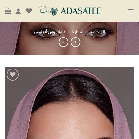
رئيسية
»
انستازيا
»
فانيلا لوس أنجلوس
أضف
إلى
قائمة
الرغبات