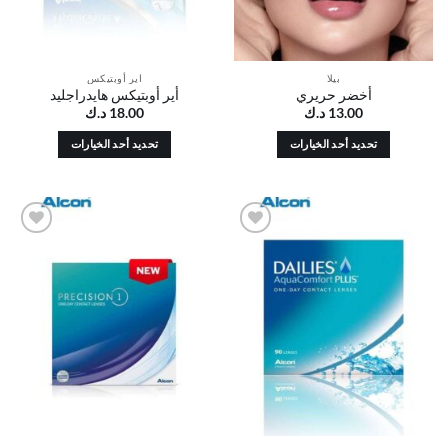
على
على
صفحة
صفحة
المنتج
المنتج
بيلا
اير أوبتيكس
أخضر حريري
أير أوبتيكس هايدراجليد
13.00
د.ك
18.00
د.ك
تحديد أحد الخيارات
تحديد أحد الخيارات
هناك
هناك
العديد
العديد
من
من
الأشكال
الأشكال
أضف
أضف
المختلفة
المختلفة
إلى
إلى
لهذا
لهذا
قائمة
قائمة
الرغبات
الرغبات
المنتج.
المنتج.
يمكن
يمكن
اختيار
اختيار
الخيارات
الخيارات
على
على
صفحة
صفحة
المنتج
المنتج