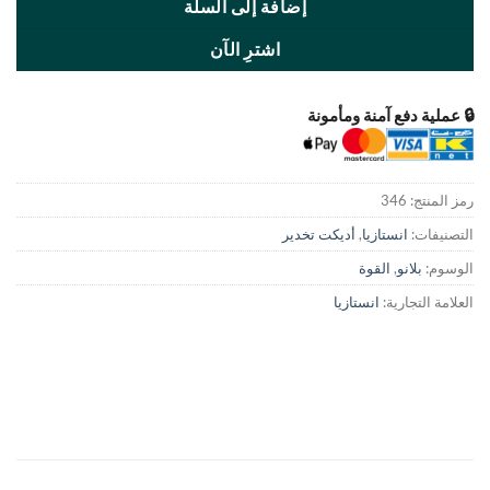
إضافة إلى السلة
اشترِ الآن
دفع آمنة ومأمونة
:
346
:
انستازيا
,
أديكت تخدير
لانو
,
القوة
جارية:
انستازيا