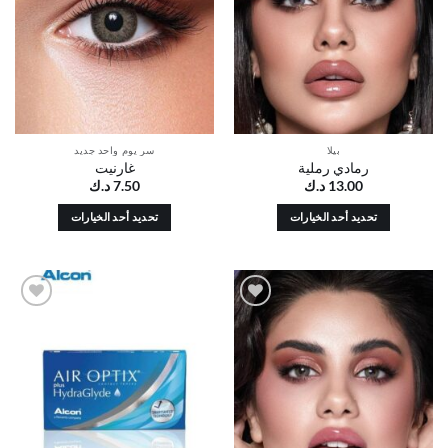
يمكن
يمكن
اختيار
اختيار
الخيارات
الخيارات
على
على
صفحة
صفحة
المنتج
المنتج
بيلا
سر يوم واحد جديد
رمادي رملية
غارنيت
13.00
د.ك
7.50
د.ك
تحديد أحد الخيارات
تحديد أحد الخيارات
هناك
هناك
العديد
العديد
من
من
الأشكال
الأشكال
أضف
أضف
المختلفة
المختلفة
إلى
إلى
لهذا
لهذا
قائمة
قائمة
الرغبات
الرغبات
المنتج.
المنتج.
يمكن
يمكن
اختيار
اختيار
الخيارات
الخيارات