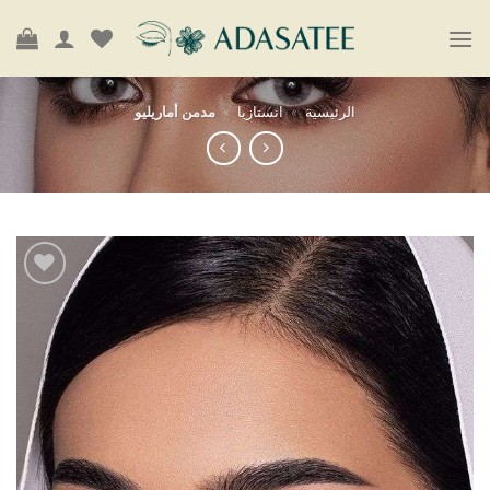
الرئيسية
»
انستازيا
»
مدمن أماريليو
أضف
إلى
قائمة
الرغبات