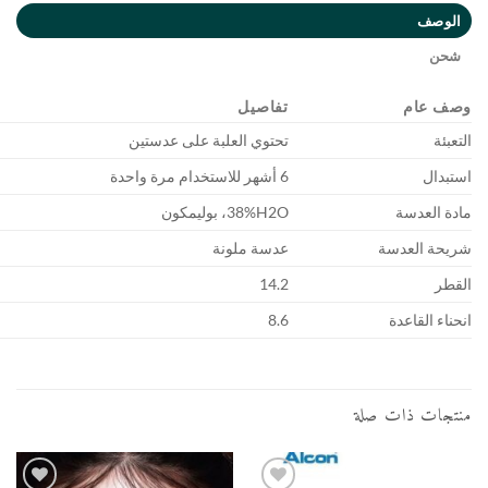
م
تفاصيل
تحتوي العلبة على عدستين
6 أشهر للاستخدام مرة واحدة
سة
38%H2O، بوليمكون
عدسة
عدسة ملونة
14.2
اعدة
8.6
ذات صلة