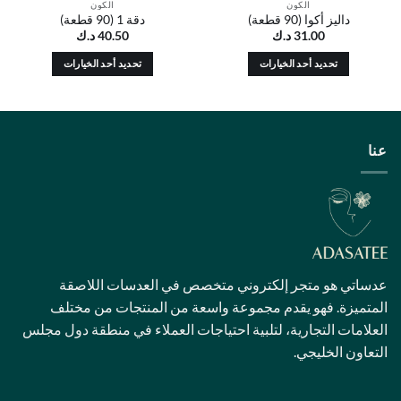
الكون
الكون
يز أكوا (90 قطعة)
دقة 1 (90 قطعة)
31.00
د.ك
40.50
د.ك
تحديد أحد الخيارات
تحديد أحد الخيارات
هناك
هناك
العديد
العديد
من
من
الأشكال
الأشكال
المختلفة
المختلفة
لهذا
لهذا
المنتج.
المنتج.
يمكن
يمكن
اختيار
اختيار
الخيارات
الخيارات
على
على
هو متجر إلكتروني متخصص في العدسات اللاصقة
صفحة
صفحة
. فهو يقدم مجموعة واسعة من المنتجات من مختلف
المنتج
المنتج
 التجارية، لتلبية احتياجات العملاء في منطقة دول مجلس
الخليجي.