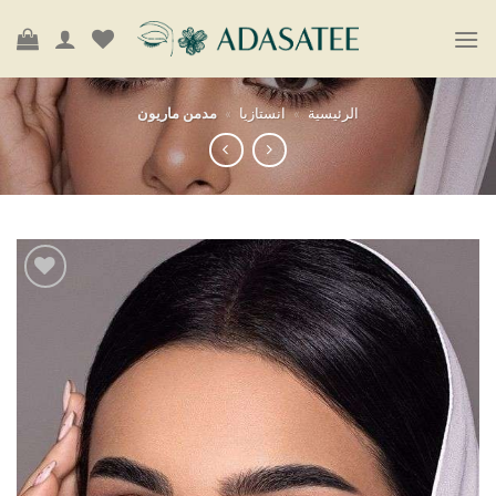
لرئيسية
»
انستازيا
»
مدمن ماريون
أضف
إلى
قائمة
الرغبات