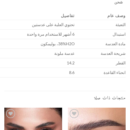
تفاصيل
تحتوي العلبة على عدستين
6 أشهر للاستخدام مرة واحدة
38%H2O، بوليمكون
عدسة ملونة
14.2
8.6
أضف
أضف
إلى
إلى