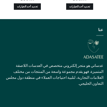
خيارات
تحديد أحد الخيارات
اك
هناك
ديد
العديد
من
أشكال
الأشكال
ختلفة
المختلفة
ا
لهذا
نتج.
المنتج.
كن
يمكن
يار
اختيار
يارات
الخيارات
ى
على
إلكتروني متخصص في العدسات اللاصقة
حة
صفحة
دم مجموعة واسعة من المنتجات من مختلف
نتج
المنتج
، لتلبية احتياجات العملاء في منطقة دول مجلس